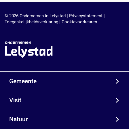
t
s
a
t
d
i
© 2026 Ondernemen in Lelystad |
Privacystatement
|
n
Toegankelijkheidsverklaring
|
Cookievoorkeuren
L
e
l
y
s
t
a
d
Gemeente
Visit
Natuur