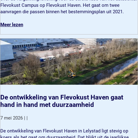
m
Flevokust Campus op Flevokust Haven. Het gaat om twee
e
aanvragen die passen binnen het bestemmingsplan uit 2021.
e
n
o
Meer lezen
t
v
e
e
r
r
a
G
a
e
d
m
b
e
i
e
j
n
g
t
e
e
De ontwikkeling van Flevokust Haven gaat
p
r
hand in hand met duurzaamheid
r
a
a
a
7 mei 2026
|
|
a
d
t
b
D
De ontwikkeling van Flevokust Haven in Lelystad ligt stevig op
o
i
e
koers als het gaat om duurzaamheid. Dat blijkt uit de jaarlijkse