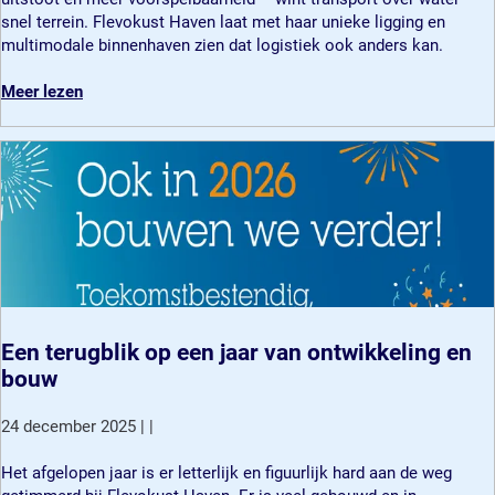
u
o
u
v
n
snel terrein. Flevokust Haven laat met haar unieke ligging en
s
k
s
a
s
multimodale binnenhaven zien dat logistiek ook anders kan.
u
t
n
l
s
H
F
i
o
Meer lezen
t
a
l
m
v
C
v
e
e
e
a
e
v
n
r
m
n
o
d
E
p
g
k
u
e
u
a
u
u
n
s
a
s
r
s
t
t
z
l
h
H
a
i
a
a
a
m
n
v
m
e
Een terugblik op een jaar van ontwikkeling en
d
e
a
n
bouw
i
n
l
d
n
g
t
u
24 december 2025
|
|
h
a
e
u
a
a
r
r
E
Het afgelopen jaar is er letterlijk en figuurlijk hard aan de weg
n
t
n
z
e