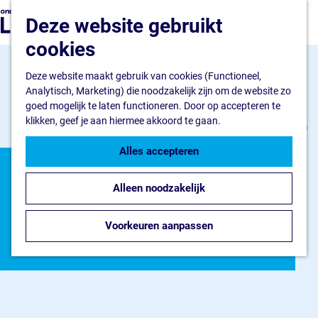
Ondernemen
G
Z
Deze website gebruikt
Ik wil starten
a
o
M
Ik wil uitbreiden
n
cookies
e
e
Ik wil verduurzamen
a
k
n
a
Deze website maakt gebruik van cookies (Functioneel,
e
u
Flevokust Haven
r
Analytisch, Marketing) die noodzakelijk zijn om de website zo
n
Bedrijventerrein
d
goed mogelijk te laten functioneren. Door op accepteren te
Haven en Kade
e
klikken, geef je aan hiermee akkoord te gaan.
Nieuws Flevokust Haven
h
Contact
o
Alles accepteren
m
Nieuws en contact
e
Nieuws en
Nieuws
Alleen noodzakelijk
p
Contact
a
verhalen
FAQ
g
Voorkeuren aanpassen
Jaarkalender
e