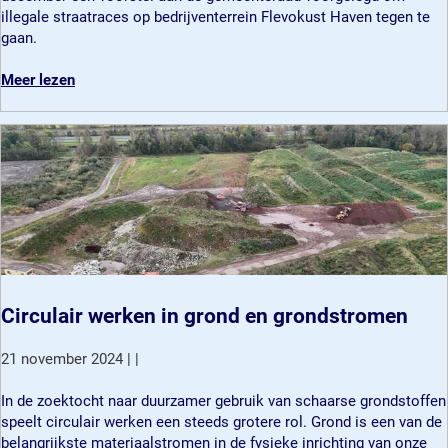
t
illegale straatraces op bedrijventerrein Flevokust Haven tegen te
r
gaan.
a
m
o
Meer lezen
a
v
a
e
t
r
r
E
e
x
g
t
e
r
l
a
e
m
n
a
o
a
Circulair werken in grond en grondstromen
m
t
i
r
21 november 2024
|
|
l
e
l
g
C
In de zoektocht naar duurzamer gebruik van schaarse grondstoffen
e
e
i
speelt circulair werken een steeds grotere rol. Grond is een van de
g
l
r
belangrijkste materiaalstromen in de fysieke inrichting van onze