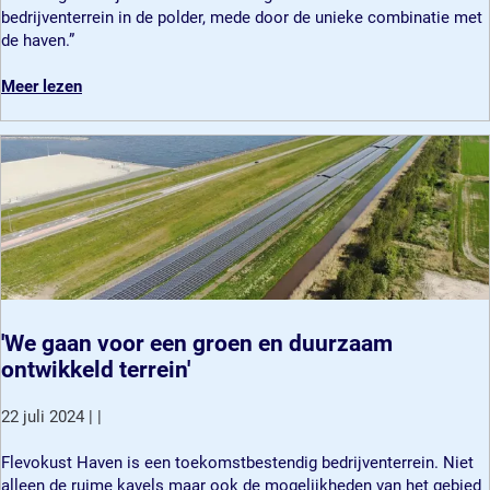
e
c
v
bedrijventerrein in de polder, mede door de unieke combinatie met
n
o
o
de haven.”
i
n
k
e
s
u
o
Meer lezen
u
t
s
v
w
r
t
e
d
u
H
r
i
c
a
F
s
t
v
l
t
i
e
e
r
e
n
v
i
n
:
o
b
i
e
k
u
e
e
u
t
u
n
s
'We gaan voor een groen en duurzaam
i
w
b
t
ontwikkeld terrein'
e
d
e
H
c
i
w
a
22 juli 2024
|
|
e
s
u
v
n
t
s
e
'
Flevokust Haven is een toekomstbestendig bedrijventerrein. Niet
t
r
t
n
W
alleen de ruime kavels maar ook de mogelijkheden van het gebied