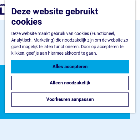
Ondernemen
G
Z
Deze website gebruikt
Ik wil starten
a
o
M
Ik wil uitbreiden
n
cookies
e
e
Ik wil verduurzamen
a
k
n
a
Deze website maakt gebruik van cookies (Functioneel,
e
u
Flevokust Haven
r
Analytisch, Marketing) die noodzakelijk zijn om de website zo
n
Bedrijventerrein
d
goed mogelijk te laten functioneren. Door op accepteren te
Haven en Kade
e
klikken, geef je aan hiermee akkoord te gaan.
Nieuws Flevokust Haven
h
Contact
o
Alles accepteren
m
Nieuws en contact
e
Nieuws en
Nieuws
Alleen noodzakelijk
p
Contact
a
verhalen
FAQ
g
Voorkeuren aanpassen
Jaarkalender
e