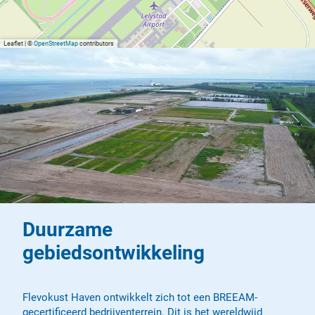
Leaflet
|
©
OpenStreetMap
contributors
Duurzame
gebiedsontwikkeling
Flevokust Haven ontwikkelt zich tot een BREEAM-
gecertificeerd bedrijventerrein. Dit is het wereldwijd