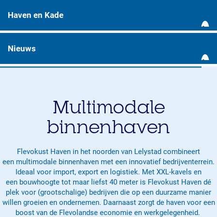
B
bedrijven
e
Haven en Kade
d
Ontdek Flevokust Haven
r
H
i
a
Nieuws
j
v
v
e
N
e
n
i
n
e
e
t
n
u
Multimodale
e
K
w
r
a
s
binnenhaven
r
d
e
e
i
Flevokust Haven in het noorden van Lelystad combineert
n
een multimodale binnenhaven met een innovatief bedrijventerrein.
Ideaal voor import, export en logistiek. Met XXL-kavels en
een bouwhoogte tot maar liefst 40 meter is Flevokust Haven dé
plek voor (grootschalige) bedrijven die op een duurzame manier
willen groeien en ondernemen. Daarnaast zorgt de haven voor een
boost van de Flevolandse economie en werkgelegenheid.