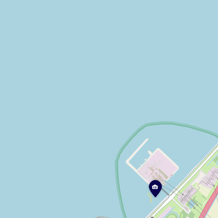
E
N
G
I