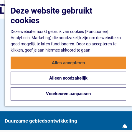
Ondernemen
G
Z
Deze website gebruikt
Ik wil starten
a
o
M
Ik wil uitbreiden
n
cookies
e
e
Ik wil verduurzamen
a
k
n
a
Deze website maakt gebruik van cookies (Functioneel,
e
u
Flevokust Haven
r
Analytisch, Marketing) die noodzakelijk zijn om de website zo
n
Bedrijventerrein
d
goed mogelijk te laten functioneren. Door op accepteren te
Haven en Kade
e
klikken, geef je aan hiermee akkoord te gaan.
Nieuws Flevokust Have
h
Contact
o
Alles accepteren
m
Nieuws en contact
e
Nieuws
Alleen noodzakelijk
p
Contact
a
FAQ
g
Voorkeuren aanpassen
Jaarkalender
e
Duurzame gebiedsontwikkeling