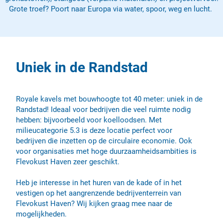
r
e
Grote troef? Poort naar Europa via water, spoor, weg en lucht.
o
l
k
i
k
n
e
g
n
Uniek in de Randstad
e
n
Royale kavels met bouwhoogte tot 40 meter: uniek in de
Randstad! Ideaal voor bedrijven die veel ruimte nodig
hebben: bijvoorbeeld voor koelloodsen. Met
milieucategorie 5.3 is deze locatie perfect voor
bedrijven die inzetten op de circulaire economie. Ook
voor organisaties met hoge duurzaamheidsambities is
Flevokust Haven zeer geschikt.
Heb je interesse in het huren van de kade of in het
vestigen op het aangrenzende bedrijventerrein van
Flevokust Haven? Wij kijken graag mee naar de
mogelijkheden.