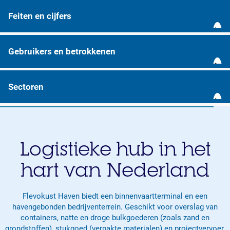
D
u
Welkom op
Feiten en cijfers
u
r
F
Flevokust Haven
z
e
Gebruikers en betrokkenen
a
i
m
Bedrijventerrein van de toekomst
t
G
e
e
e
Sectoren
g
n
b
e
e
r
S
b
n
u
e
i
c
i
c
e
i
k
t
d
Logistieke hub in het
j
e
o
s
f
r
r
hart van Nederland
o
e
s
e
n
r
e
n
t
s
n
w
Flevokust Haven biedt een binnenvaartterminal en een
b
i
havengebonden bedrijventerrein. Geschikt voor overslag van
e
k
containers, natte en droge bulkgoederen (zoals zand en
t
k
grondstoffen), stukgoed (verpakte materialen) en projectvervoer.