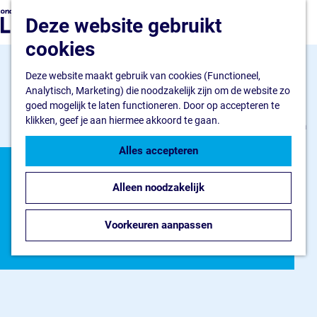
Ondernemen
G
Z
Deze website gebruikt
Ik wil starten
a
o
M
Ik wil uitbreiden
n
cookies
e
e
Ik wil verduurzamen
a
k
n
a
Deze website maakt gebruik van cookies (Functioneel,
e
u
Flevokust Haven
r
Analytisch, Marketing) die noodzakelijk zijn om de website zo
n
Bedrijventerrein
d
goed mogelijk te laten functioneren. Door op accepteren te
Haven en Kade
e
klikken, geef je aan hiermee akkoord te gaan.
Nieuws Flevokust Haven
h
Contact
o
Alles accepteren
m
Nieuws en contact
e
Nieuws en
Nieuws
Alleen noodzakelijk
p
Contact
a
verhalen
FAQ
g
Voorkeuren aanpassen
Jaarkalender
e