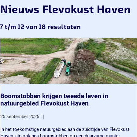
Nieuws Flevokust Haven
7 t/m 12 van 18 resultaten
Boomstobben krijgen tweede leven in
natuurgebied Flevokust Haven
25 september 2025
|
|
B
In het toekomstige natuurgebied aan de zuidzijde van Flevokust
o
Haven zijn onlangs boomstobben op een duurzame manier