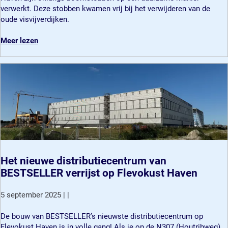
o
verwerkt. Deze stobben kwamen vrij bij het verwijderen van de
m
oude visvijverdijken.
s
t
o
Meer lezen
o
v
b
e
b
r
e
B
n
o
k
o
r
m
i
s
j
t
g
o
e
b
Het nieuwe distributiecentrum van
n
b
BESTSELLER verrijst op Flevokust Haven
t
e
w
n
5 september 2025
|
|
e
k
e
r
H
De bouw van BESTSELLER’s nieuwste distributiecentrum op
d
i
e
Flevokust Haven is in volle gang! Als je op de N307 (Houtribweg)