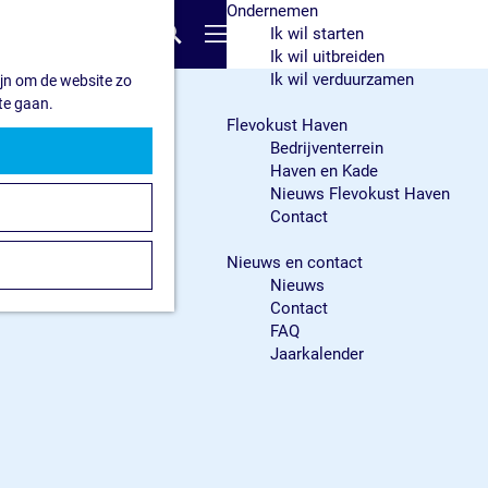
Ondernemen
Z
Ik wil starten
o
M
Ik wil uitbreiden
e
e
Ik wil verduurzamen
ijn om de website zo
k
n
te gaan.
e
u
Flevokust Haven
n
Bedrijventerrein
Haven en Kade
Nieuws Flevokust Haven
Contact
Nieuws en contact
Nieuws
Contact
FAQ
Jaarkalender