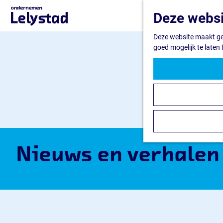
G
Deze websi
a
n
Deze website maakt geb
a
goed mogelijk te laten
a
r
d
e
h
o
m
e
p
a
Nieuws en verhalen
g
e