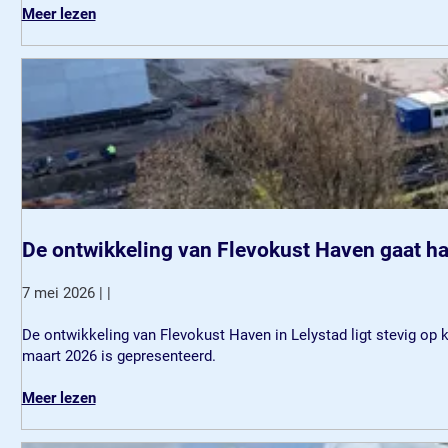
e
o
Meer lezen
e
v
n
e
t
r
e
G
r
e
a
m
a
e
d
e
b
n
i
t
j
e
De ontwikkeling van Flevokust Haven gaat h
g
r
e
a
7 mei 2026
|
|
p
a
r
d
D
De ontwikkeling van Flevokust Haven in Lelystad ligt stevig op 
a
b
e
maart 2026 is gepresenteerd.
a
i
o
t
j
n
o
Meer lezen
o
g
t
v
v
e
w
e