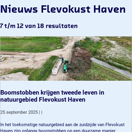
Nieuws Flevokust Haven
7 t/m 12 van 18 resultaten
Boomstobben krijgen tweede leven in
natuurgebied Flevokust Haven
25 september 2025
|
|
B
In het toekomstige natuurgebied aan de zuidzijde van Flevokust
o
Haven zijn onlangs boomstobben op een duurzame manier