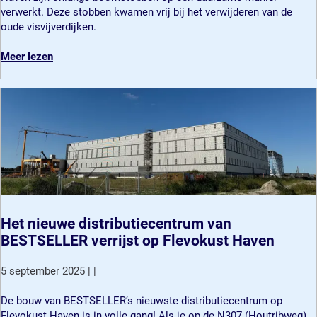
o
verwerkt. Deze stobben kwamen vrij bij het verwijderen van de
m
oude visvijverdijken.
s
t
o
Meer lezen
o
v
b
e
b
r
e
B
n
o
k
o
r
m
i
s
j
t
g
o
e
b
Het nieuwe distributiecentrum van
n
b
BESTSELLER verrijst op Flevokust Haven
t
e
w
n
5 september 2025
|
|
e
k
e
r
H
De bouw van BESTSELLER’s nieuwste distributiecentrum op
d
i
e
Flevokust Haven is in volle gang! Als je op de N307 (Houtribweg)