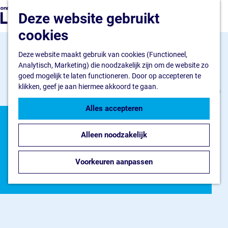
Ondernemen
G
Z
Deze website gebruikt
Ik wil starten
a
o
M
Ik wil uitbreiden
n
cookies
e
e
Ik wil verduurzamen
a
k
n
a
Deze website maakt gebruik van cookies (Functioneel,
e
u
Flevokust Haven
r
Analytisch, Marketing) die noodzakelijk zijn om de website zo
n
Bedrijventerrein
d
goed mogelijk te laten functioneren. Door op accepteren te
Haven en Kade
e
klikken, geef je aan hiermee akkoord te gaan.
Nieuws Flevokust Haven
h
Contact
o
Alles accepteren
m
Nieuws en contact
e
Nieuws en
Nieuws
Alleen noodzakelijk
p
Contact
a
verhalen
FAQ
g
Voorkeuren aanpassen
Jaarkalender
e