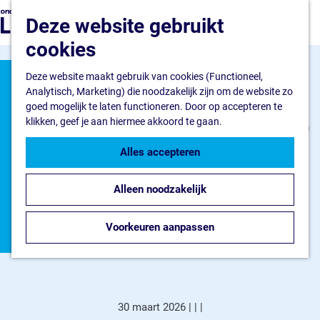
Ondernemen
G
Z
Deze website gebruikt
Ik wil starten
a
o
M
Ik wil uitbreiden
n
cookies
e
e
Ik wil verduurzamen
a
k
n
a
Deze website maakt gebruik van cookies (Functioneel,
e
u
Flevokust Haven
r
Toeristisch
Analytisch, Marketing) die noodzakelijk zijn om de website zo
n
Bedrijventerrein
d
goed mogelijk te laten functioneren. Door op accepteren te
Haven en Kade
e
klikken, geef je aan hiermee akkoord te gaan.
seizoen 2026
Nieuws Flevokust Haven
h
Contact
o
Alles accepteren
geopend
m
Nieuws en contact
e
Nieuws
Alleen noodzakelijk
p
Vooruitblik op ontwikkelingen in
Contact
a
FAQ
Bataviakwartier
g
Voorkeuren aanpassen
Jaarkalender
e
30 maart 2026
|
|
|