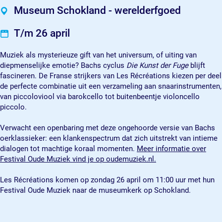
c
o
Museum Schokland - werelderfgoed
h
k
o
l
T/m 26 april
k
a
l
n
Muziek als mysterieuze gift van het universum, of uiting van
a
d
diepmenselijke emotie? Bachs cyclus
Die Kunst der Fuge
blijft
n
:
fascineren. De Franse strijkers van Les Récréations kiezen per deel
d
F
de perfecte combinatie uit een verzameling aan snaarinstrumenten,
:
e
van piccoloviool via barokcello tot buitenbeentje violoncello
F
s
piccolo.
e
t
s
i
Verwacht een openbaring met deze ongehoorde versie van Bachs
t
v
oerklassieker: een klankenspectrum dat zich uitstrekt van intieme
i
a
dialogen tot machtige koraal momenten.
Meer informatie over
v
l
Festival Oude Muziek vind je op oudemuziek.nl.
a
O
l
u
Les Récréations komen op zondag 26 april om 11:00 uur met hun
O
d
Festival Oude Muziek naar de museumkerk op Schokland.
u
e
d
M
e
u