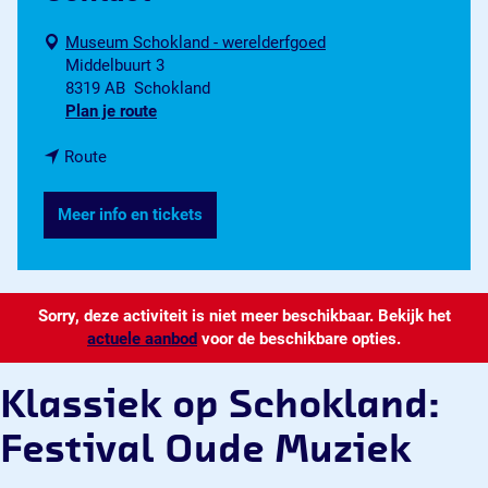
Museum Schokland - werelderfgoed
Middelbuurt 3
8319 AB
Schokland
n
Plan je route
a
n
a
Route
a
r
a
K
Meer info en tickets
r
l
K
a
l
s
a
s
Sorry, deze activiteit is niet meer beschikbaar. Bekijk het
s
i
actuele aanbod
s
e
voor de beschikbare opties.
i
k
e
o
Klassiek op Schokland:
k
p
o
S
Festival Oude Muziek
p
c
S
h