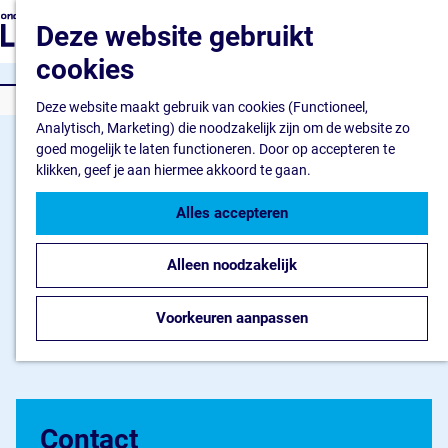
Ondernemen
G
Z
Deze website gebruikt
Ik wil starten
a
o
M
Ik wil uitbreiden
n
cookies
e
e
Ik wil verduurzamen
a
k
n
KLASSIEKE MUZIEK
a
Deze website maakt gebruik van cookies (Functioneel,
e
u
Flevokust Haven
r
Analytisch, Marketing) die noodzakelijk zijn om de website zo
n
Bedrijventerrein
d
goed mogelijk te laten functioneren. Door op accepteren te
Haven en Kade
e
klikken, geef je aan hiermee akkoord te gaan.
Nieuws Flevokust Have
h
Contact
o
Alles accepteren
m
Nieuws en contact
e
Nieuws
Alleen noodzakelijk
p
Contact
a
FAQ
g
Voorkeuren aanpassen
Jaarkalender
e
Contact