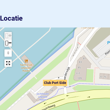
Locatie
+
−
Club Port Side