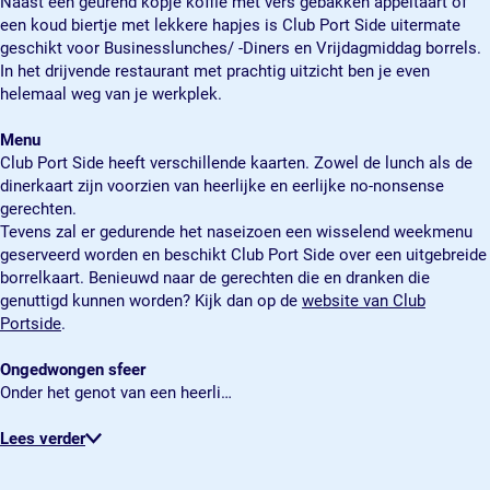
Naast een geurend kopje koffie met vers gebakken appeltaart of
e
d
i
u
een koud biertje met lekkere hapjes is Club Port Side uitermate
e
d
b
geschikt voor Businesslunches/ -Diners en Vrijdagmiddag borrels.
e
P
In het drijvende restaurant met prachtig uitzicht ben je even
o
helemaal weg van je werkplek.
r
t
Menu
S
Club Port Side heeft verschillende kaarten. Zowel de lunch als de
i
dinerkaart zijn voorzien van heerlijke en eerlijke no-nonsense
d
gerechten.
e
Tevens zal er gedurende het naseizoen een wisselend weekmenu
geserveerd worden en beschikt Club Port Side over een uitgebreide
borrelkaart. Benieuwd naar de gerechten die en dranken die
genuttigd kunnen worden? Kijk dan op de
website van Club
Portside
.
Ongedwongen sfeer
Onder het genot van een heerli…
Lees verder