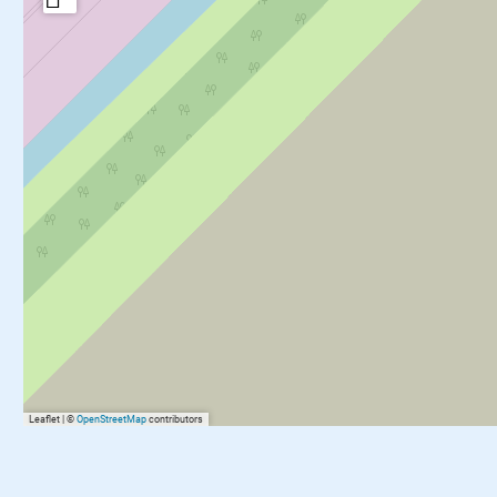
Leaflet
|
©
OpenStreetMap
contributors