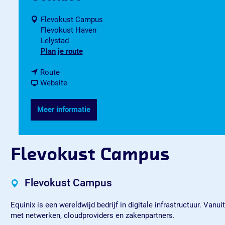
Flevokust Campus
Flevokust Haven
Lelystad
n
Plan je route
a
n
a
Route
a
v
r
Website
a
a
F
r
n
l
Meer informatie
F
F
e
l
l
v
e
e
o
v
v
k
Flevokust Campus
o
o
u
k
k
s
u
u
t
Flevokust Campus
s
s
C
t
t
a
Equinix is een wereldwijd bedrijf in digitale infrastructuur. Va
C
C
m
met netwerken, cloudproviders en zakenpartners.
a
a
p