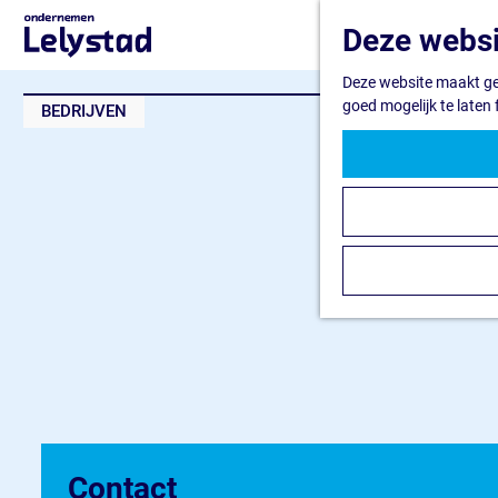
G
Deze websi
a
n
Deze website maakt geb
a
goed mogelijk te laten
BEDRIJVEN
a
r
d
e
h
o
m
e
p
a
g
e
Contact