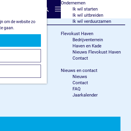
Ondernemen
Z
Ik wil starten
o
M
Ik wil uitbreiden
e
e
Ik wil verduurzamen
ijn om de website zo
k
n
te gaan.
e
u
Flevokust Haven
n
Bedrijventerrein
Haven en Kade
Nieuws Flevokust Haven
Contact
Nieuws en contact
Nieuws
Contact
FAQ
Jaarkalender