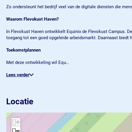
m
m
u
Zo ondersteunt het bedrijf veel van de digitale diensten die men
p
p
s
u
u
Waarom Flevokust Haven?
s
s
In Flevokust Haven ontwikkelt Equinix de Flevokust Campus. De r
toegang tot een goed opgeleide arbeidsmarkt. Daarnaast biedt het
Toekomstplannen
Met deze ontwikkeling wil Equ…
Lees verder
Locatie
+
−