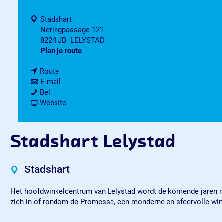
Stadshart
Neringpassage 121
8224 JB
LELYSTAD
n
Plan je route
a
n
a
Route
a
n
r
E-mail
S
a
a
S
Bel
t
r
a
v
t
Website
a
S
r
a
a
d
t
S
n
d
s
a
t
S
s
Stadshart Lelystad
h
d
a
t
h
a
s
d
a
a
r
h
s
d
r
Stadshart
t
a
h
s
t
L
r
a
h
L
Het hoofdwinkelcentrum van Lelystad wordt de komende jaren m
e
t
r
a
e
zich in of rondom de Promesse, een monderne en sfeervolle wink
l
L
t
r
l
y
e
L
t
y