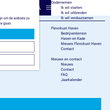
Ondernemen
Z
Ik wil starten
o
M
Ik wil uitbreiden
e
e
Ik wil verduurzamen
ijn om de website zo
k
n
te gaan.
e
u
Flevokust Haven
n
Bedrijventerrein
Haven en Kade
Nieuws Flevokust Haven
Contact
Nieuws en contact
Nieuws
Contact
FAQ
Jaarkalender