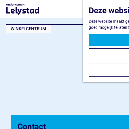
G
Deze websi
a
n
Deze website maakt geb
a
goed mogelijk te laten
WINKELCENTRUM
a
r
d
e
h
o
m
e
p
a
g
e
Contact