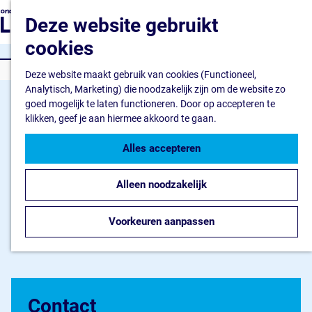
Ondernemen
G
Z
Deze website gebruikt
Ik wil starten
a
o
M
Ik wil uitbreiden
n
cookies
e
e
Ik wil verduurzamen
a
k
n
WATERSPORT
a
Deze website maakt gebruik van cookies (Functioneel,
e
u
Flevokust Haven
r
Analytisch, Marketing) die noodzakelijk zijn om de website zo
n
Bedrijventerrein
d
goed mogelijk te laten functioneren. Door op accepteren te
Haven en Kade
e
klikken, geef je aan hiermee akkoord te gaan.
Nieuws Flevokust Have
h
Contact
o
Alles accepteren
m
Nieuws en contact
e
Nieuws
Alleen noodzakelijk
p
Contact
a
FAQ
g
Voorkeuren aanpassen
Jaarkalender
e
Contact