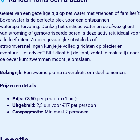
r
S
s
m
r
f
u
S
s
f
Geniet van een gezellige tijd op het water met vrienden of familie! ’t
&
r
u
S
&
Bovenwater is de perfecte plek voor een ontspannen
B
f
r
u
B
watersportervaring. Dankzij het ondiepe water en de afwezigheid
e
&
f
r
e
van stroming of gemotoriseerde boten is deze activiteit ideaal voor
a
B
&
f
a
alle leeftijden. Zonder gevaarlijke obstakels of
c
e
B
&
c
stroomversnellingen kun je je volledig richten op plezier en
h
a
e
B
h
avontuur. Het advies? Blijf dicht bij de kant, zodat je makkelijk naar
c
a
e
de oever kunt zwemmen mocht je omslaan.
h
c
a
h
c
Belangrijk:
Een zwemdiploma is verplicht om deel te nemen.
h
Prijzen en details:
Prijs:
€8,50 per persoon (1 uur)
Uitgebreid:
2,5 uur voor €17 per persoon
Groepsgrootte:
Minimaal 2 personen