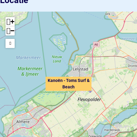
Locatie
+
−
Kanoën - Toms Surf &
Beach