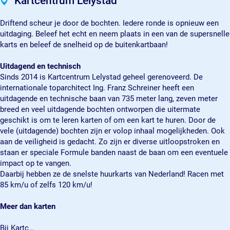
Kartcentrum Lelystad
l
L
m
u
l
r
a
y
e
L
m
y
t
r
Driftend scheur je door de bochten. Iedere ronde is opnieuw een
s
l
e
L
s
c
t
uitdaging. Beleef het echt en neem plaats in een van de supersnelle
t
y
l
e
t
e
c
karts en beleef de snelheid op de buitenkartbaan!
a
s
y
l
a
n
e
d
t
s
y
d
t
n
Uitdagend en technisch
a
t
s
r
t
Sinds 2014 is Kartcentrum Lelystad geheel gerenoveerd. De
d
a
t
u
r
internationale toparchitect Ing. Franz Schreiner heeft een
d
a
m
u
uitdagende en technische baan van 735 meter lang, zeven meter
d
L
m
breed en veel uitdagende bochten ontworpen die uitermate
e
L
geschikt is om te leren karten of om een kart te huren. Door de
l
e
vele (uitdagende) bochten zijn er volop inhaal mogelijkheden. Ook
y
l
aan de veiligheid is gedacht. Zo zijn er diverse uitloopstroken en
s
y
staan er speciale Formule banden naast de baan om een eventuele
t
s
impact op te vangen.
a
t
Daarbij hebben ze de snelste huurkarts van Nederland! Racen met
d
a
85 km/u of zelfs 120 km/u!
d
Meer dan karten
Bij Kartc…