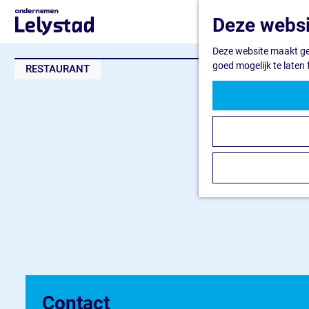
G
Deze websi
a
n
Deze website maakt geb
a
goed mogelijk te laten
RESTAURANT
a
r
d
e
h
o
m
e
p
a
g
e
Contact