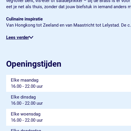
veg-lover bent, vis-eter of saladeprikker – bij de Brass is er v
e
e
eet je net als thuis, zonder dat jouw biefstuk in iemand anders 
B
B
r
r
Culinaire inspiratie
a
a
Van Hongkong tot Zeeland en van Maastricht tot Lelystad. De c
s
s
s
s
Lees verder
Openingstijden
Elke maandag
16.00 - 22.00 uur
Elke dinsdag
16.00 - 22.00 uur
Elke woensdag
16.00 - 22.00 uur