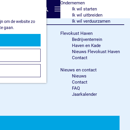
Ondernemen
Z
Ik wil starten
o
M
Ik wil uitbreiden
e
e
Ik wil verduurzamen
ijn om de website zo
k
n
te gaan.
e
u
Flevokust Haven
n
Bedrijventerrein
Haven en Kade
Nieuws Flevokust Haven
Contact
Nieuws en contact
Nieuws
Contact
FAQ
Jaarkalender