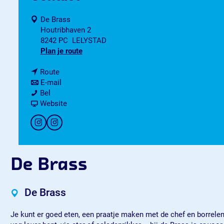
De Brass
Houtribhaven 2
8242 PC
LELYSTAD
n
Plan je route
a
n
a
Route
a
n
r
E-mail
D
a
a
D
Bel
e
r
a
v
e
Website
B
D
r
a
B
r
e
D
n
r
I
I
a
B
e
D
a
n
n
s
r
B
e
s
s
s
s
a
r
B
s
t
t
De Brass
s
a
r
a
a
s
s
a
g
g
s
s
r
r
De Brass
s
a
a
m
m
Je kunt er goed eten, een praatje maken met de chef en borrelen 
D
D