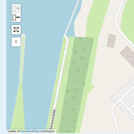
+
−
Leaflet
|
©
OpenStreetMap
contributors