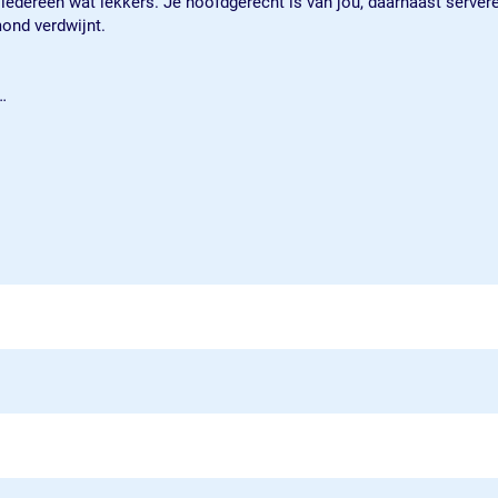
oor iedereen wat lekkers. Je hoofdgerecht is van jou, daarnaast serv
mond verdwijnt.
…