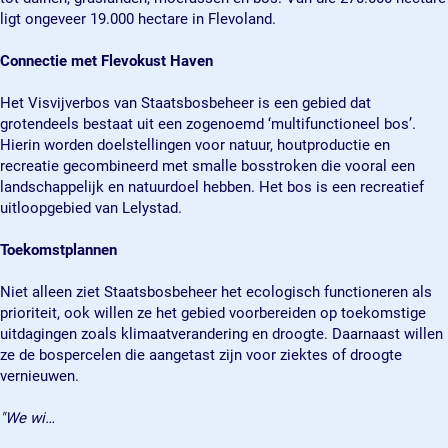
e
e
r
ligt ongeveer 19.000 hectare in Flevoland.
e
e
r
r
Connectie met Flevokust Haven
Het Visvijverbos van Staatsbosbeheer is een gebied dat
grotendeels bestaat uit een zogenoemd ‘multifunctioneel bos’.
Hierin worden doelstellingen voor natuur, houtproductie en
recreatie gecombineerd met smalle bosstroken die vooral een
landschappelijk en natuurdoel hebben. Het bos is een recreatief
uitloopgebied van Lelystad.
Toekomstplannen
Niet alleen ziet Staatsbosbeheer het ecologisch functioneren als
prioriteit, ook willen ze het gebied voorbereiden op toekomstige
uitdagingen zoals klimaatverandering en droogte. Daarnaast willen
ze de bospercelen die aangetast zijn voor ziektes of droogte
vernieuwen.
"We wi…