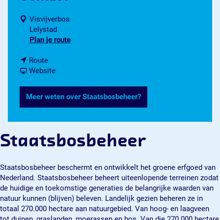
Visvijverbos
Lelystad
n
Plan je route
a
n
a
Route
a
v
r
Website
a
a
S
r
n
t
Meer weten over Staatsbosbeheer?
S
S
a
t
t
a
a
a
t
a
a
s
Staatsbosbeheer
t
t
b
s
s
o
b
b
s
Staatsbosbeheer beschermt en ontwikkelt het groene erfgoed van
o
o
b
Nederland. Staatsbosbeheer beheert uiteenlopende terreinen zodat
s
s
e
de huidige en toekomstige generaties de belangrijke waarden van
b
b
h
natuur kunnen (blijven) beleven. Landelijk gezien beheren ze in
e
e
e
totaal 270.000 hectare aan natuurgebied. Van hoog- en laagveen
h
h
e
tot duinen, graslanden, moerassen en bos. Van die 270.000 hectare