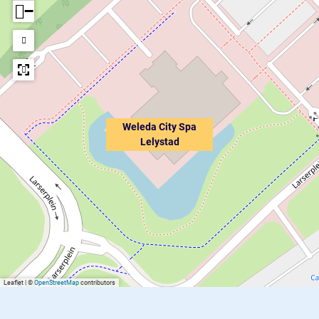
−
Weleda City Spa
Lelystad
Leaflet
|
©
OpenStreetMap
contributors