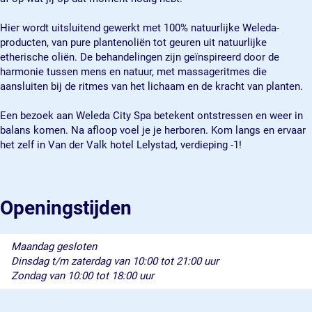
e
a
p
S
e
l
L
a
p
l
Hier wordt uitsluitend gewerkt met 100% natuurlijke Weleda-
y
e
L
a
y
producten, van pure plantenoliën tot geuren uit natuurlijke
s
l
e
L
s
etherische oliën. De behandelingen zijn geïnspireerd door de
t
y
l
e
t
harmonie tussen mens en natuur, met massageritmes die
a
s
y
l
a
aansluiten bij de ritmes van het lichaam en de kracht van planten.
d
t
s
y
d
a
t
s
Een bezoek aan Weleda City Spa betekent ontstressen en weer in
d
a
t
balans komen. Na afloop voel je je herboren. Kom langs en ervaar
d
a
het zelf in Van der Valk hotel Lelystad, verdieping -1!
d
Openingstijden
Maandag gesloten
Dinsdag t/m zaterdag van 10:00 tot 21:00 uur
Zondag van 10:00 tot 18:00 uur