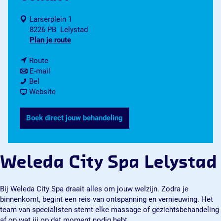
Larserplein 1
8226 PB
Lelystad
n
Plan je route
a
n
a
Route
a
n
r
E-mail
W
a
a
W
Bel
e
r
a
v
e
Website
l
W
r
a
l
e
e
W
n
e
Boek direct jouw behandeling
d
l
e
W
d
a
e
l
e
a
C
d
e
l
C
i
a
d
e
i
Weleda City Spa Lelystad
t
C
a
d
t
y
i
C
a
y
S
t
i
C
S
Bij Weleda City Spa draait alles om jouw welzijn. Zodra je
p
y
t
i
p
binnenkomt, begint een reis van ontspanning en vernieuwing. Het
a
S
y
t
a
team van specialisten stemt elke massage of gezichtsbehandeling
L
p
S
y
L
af op wat jij op dat moment nodig hebt.