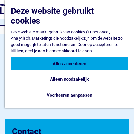
Ondernemen
G
Z
Deze website gebruikt
Ik wil starten
a
o
M
Ik wil uitbreiden
n
cookies
e
e
Ik wil verduurzamen
a
k
n
CAMPERSTANDPLAATS
a
Deze website maakt gebruik van cookies (Functioneel,
e
u
Flevokust Haven
r
Analytisch, Marketing) die noodzakelijk zijn om de website zo
n
Bedrijventerrein
d
goed mogelijk te laten functioneren. Door op accepteren te
Haven en Kade
e
klikken, geef je aan hiermee akkoord te gaan.
Nieuws Flevokust Have
h
Contact
o
Alles accepteren
m
Nieuws en contact
e
Nieuws
Alleen noodzakelijk
p
Contact
a
FAQ
g
Voorkeuren aanpassen
Jaarkalender
e
Contact