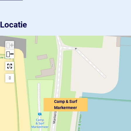
Locatie
+
−
Camp & Surf
Markermeer