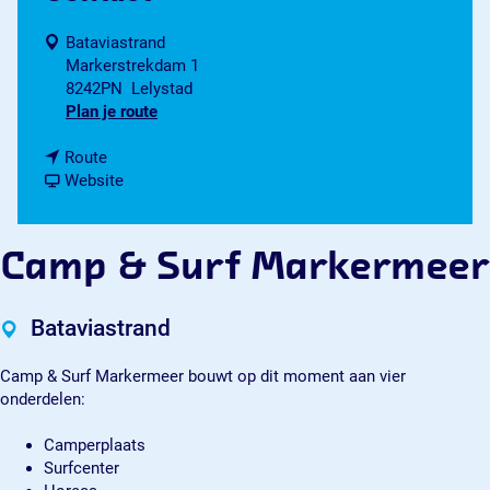
Bataviastrand
Markerstrekdam 1
8242PN
Lelystad
n
Plan je route
a
n
a
Route
a
v
r
Website
a
a
C
r
n
a
C
C
m
Camp & Surf Markermeer
a
a
p
m
m
&
p
p
S
Bataviastrand
&
&
u
S
S
r
Camp & Surf Markermeer bouwt op dit moment aan vier
u
u
f
onderdelen:
r
r
M
f
f
a
Camperplaats
M
M
r
Surfcenter
a
a
k