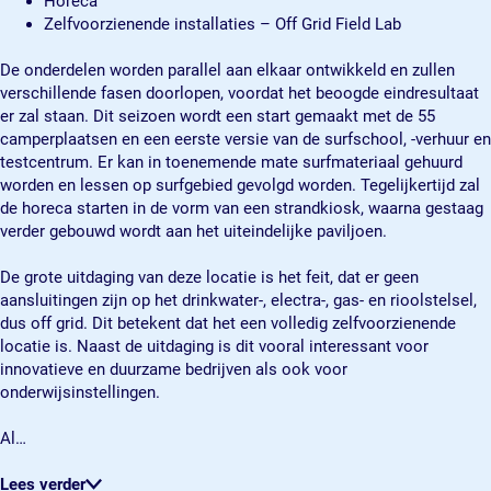
Horeca
r
r
e
Zelfvoorzienende installaties – Off Grid Field Lab
k
k
r
e
e
m
De onderdelen worden parallel aan elkaar ontwikkeld en zullen
r
r
e
verschillende fasen doorlopen, voordat het beoogde eindresultaat
m
m
e
er zal staan. Dit seizoen wordt een start gemaakt met de 55
e
e
r
camperplaatsen en een eerste versie van de surfschool, -verhuur en
e
e
testcentrum. Er kan in toenemende mate surfmateriaal gehuurd
r
r
worden en lessen op surfgebied gevolgd worden. Tegelijkertijd zal
de horeca starten in de vorm van een strandkiosk, waarna gestaag
verder gebouwd wordt aan het uiteindelijke paviljoen.
De grote uitdaging van deze locatie is het feit, dat er geen
aansluitingen zijn op het drinkwater-, electra-, gas- en rioolstelsel,
dus off grid. Dit betekent dat het een volledig zelfvoorzienende
locatie is. Naast de uitdaging is dit vooral interessant voor
innovatieve en duurzame bedrijven als ook voor
onderwijsinstellingen.
Al…
Lees verder