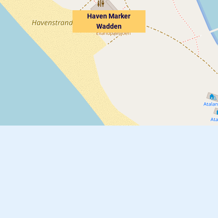
Haven Marker
Wadden