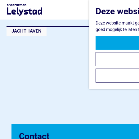
G
Deze websi
a
n
Deze website maakt geb
a
goed mogelijk te laten
JACHTHAVEN
a
r
d
e
h
o
m
e
p
a
g
e
Contact