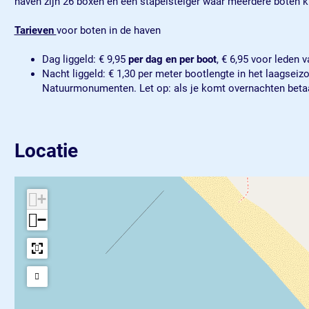
haven zijn 26 boxen en één stapelsteiger waar meerdere boten ku
W
r
r
d
a
W
W
d
Tarieven
voor boten in de haven
d
a
a
e
d
d
d
n
Dag liggeld: € 9,95
per dag en per boot
, € 6,95 voor leden
e
d
d
Nacht liggeld: € 1,30 per meter bootlengte in het laagseiz
n
e
e
Natuurmonumenten. Let op: als je komt overnachten betaal
n
n
Locatie
+
−