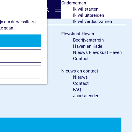
Ondernemen
Z
Ik wil starten
o
M
Ik wil uitbreiden
e
e
Ik wil verduurzamen
ijn om de website zo
k
n
te gaan.
e
u
Flevokust Haven
n
Bedrijventerrein
Haven en Kade
Nieuws Flevokust Haven
Contact
Nieuws en contact
Nieuws
Contact
FAQ
Jaarkalender