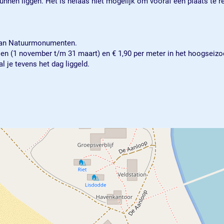
nnen liggen. Het is helaas niet mogelijk om vooraf een plaats te r
 van Natuurmonumenten.
oen (1 november t/m 31 maart) en € 1,90 per meter in het hoogseizoe
 je tevens het dag liggeld.