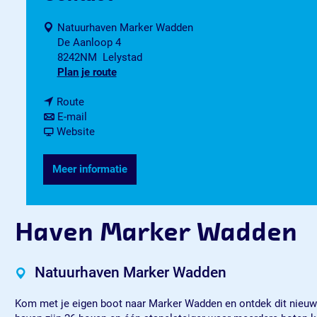
Natuurhaven Marker Wadden
De Aanloop 4
8242NM
Lelystad
n
Plan je route
a
n
a
Route
a
n
r
E-mail
a
a
v
H
Website
r
a
a
a
H
r
n
v
Meer informatie
a
H
H
e
v
a
a
n
e
v
v
M
n
e
e
a
Haven Marker Wadden
M
n
n
r
a
M
M
k
r
a
a
e
Natuurhaven Marker Wadden
k
r
r
r
e
k
k
W
Kom met je eigen boot naar Marker Wadden en ontdek dit nieuwe 
r
e
e
a