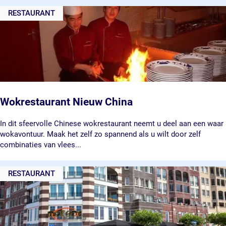
S
RESTAURANT
a
f
r
a
n
(
3
D
M
Wokrestaurant Nieuw China
e
t
W
In dit sfeervolle Chinese wokrestaurant neemt u deel aan een waar
a
o
wokavontuur. Maak het zelf zo spannend als u wilt door zelf
l
k
combinaties van vlees...
F
r
o
e
RESTAURANT
r
s
m
t
i
a
n
u
g
r