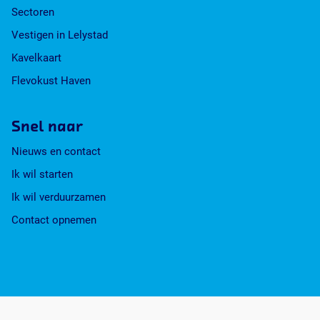
a
Sectoren
v
g
g
g
g
g
a
h
o
i
i
i
i
i
g
Vestigen in Lelystad
a
v
r
n
n
n
n
n
i
Kavelkaart
e
i
a
a
a
a
a
n
n
Flevokust Haven
g
a
e
p
Snel naar
a
Nieuws en contact
g
Ik wil starten
i
Ik wil verduurzamen
n
a
Contact opnemen