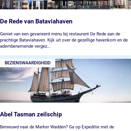
)
a
n
t
N
De Rede van Bataviahaven
i
e
D
Geniet van een gevarieerd menu bij restaurant De Rede aan de
u
e
prachtige Bataviahaven. Kijk uit over de gezellige havenkom en de
w
R
adembenemende vergez...
C
e
h
d
BEZIENSWAARDIGHEID
i
e
n
v
a
a
n
B
a
t
a
v
Abel Tasman zeilschip
i
a
A
Benieuwd naar de Marker Wadden? Ga op Expeditie met de