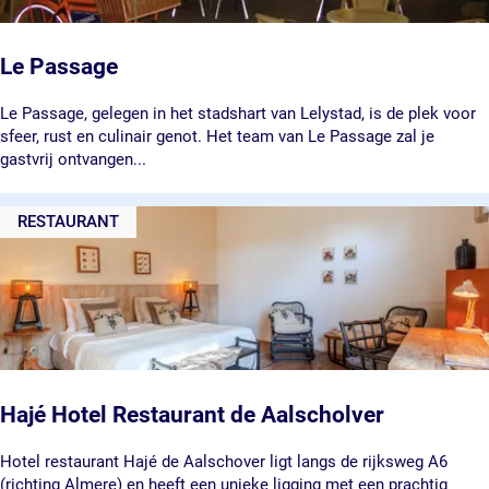
h
e
e
Le Passage
r
L
Le Passage, gelegen in het stadshart van Lelystad, is de plek voor
e
sfeer, rust en culinair genot. Het team van Le Passage zal je
P
gastvrij ontvangen...
a
s
RESTAURANT
s
a
g
e
Hajé Hotel Restaurant de Aalscholver
H
Hotel restaurant Hajé de Aalschover ligt langs de rijksweg A6
a
(richting Almere) en heeft een unieke ligging met een prachtig