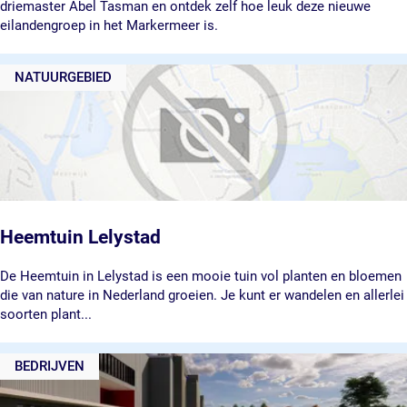
h
b
driemaster Abel Tasman en ontdek zelf hoe leuk deze nieuwe
a
e
eilandengroep in het Markermeer is.
v
l
e
T
NATUURGEBIED
n
a
s
m
a
n
z
e
i
l
Heemtuin Lelystad
s
c
H
De Heemtuin in Lelystad is een mooie tuin vol planten en bloemen
h
e
die van nature in Nederland groeien. Je kunt er wandelen en allerlei
i
e
soorten plant...
p
m
t
BEDRIJVEN
u
i