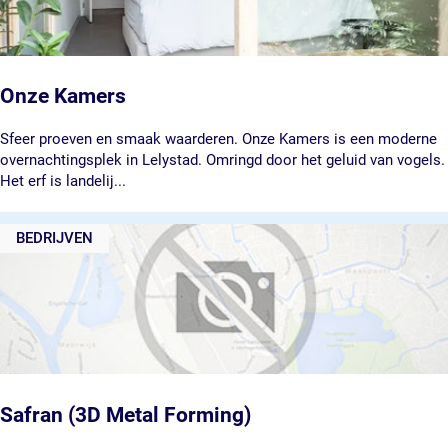
p
k
:
j
Onze Kamers
e
O
Sfeer proeven en smaak waarderen. Onze Kamers is een moderne
n
overnachtingsplek in Lelystad. Omringd door het geluid van vogels.
z
Het erf is landelij...
e
K
BEDRIJVEN
a
m
e
r
s
Safran (3D Metal Forming)