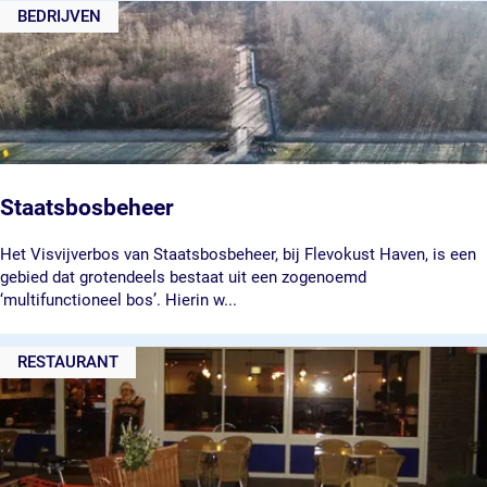
BEDRIJVEN
e
c
e
Staatsbosbeheer
S
Het Visvijverbos van Staatsbosbeheer, bij Flevokust Haven, is een
t
gebied dat grotendeels bestaat uit een zogenoemd
a
‘multifunctioneel bos’. Hierin w...
a
t
RESTAURANT
s
b
o
s
b
e