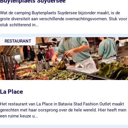
Buytenplaets Suydersee
s
B
Wat de camping Buytenplaets Suydersee bijzonder maakt, is de
u
grote diversiteit aan verschillende overnachtingsvormen. Stuk voor
y
stuk schitterend in...
t
e
RESTAURANT
n
p
l
a
e
t
s
S
u
La Place
y
d
L
Het restaurant van La Place in Batavia Stad Fashion Outlet maakt
e
a
gerechten met haar oorsprong over de hele wereld. Hier heeft men
r
P
een ruime keuze u...
s
l
e
a