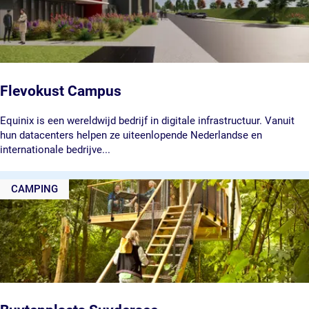
n
L
e
l
y
s
t
Flevokust Campus
a
d
F
Equinix is een wereldwijd bedrijf in digitale infrastructuur. Vanuit
l
hun datacenters helpen ze uiteenlopende Nederlandse en
e
internationale bedrijve...
v
o
CAMPING
k
u
s
t
C
a
m
p
u