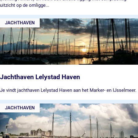
j
uitzicht op de omligge...
é
H
JACHTHAVEN
o
t
e
l
R
e
s
t
a
Jachthaven Lelystad Haven
u
r
J
Je vindt jachthaven Lelystad Haven aan het Marker- en IJsselmeer.
a
a
n
c
JACHTHAVEN
t
h
d
t
e
h
A
a
a
v