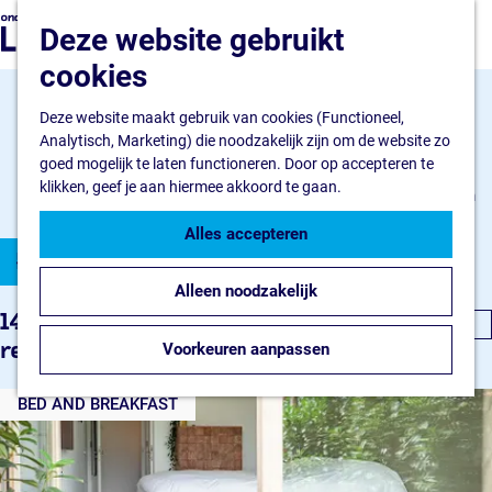
Ondernemen
G
Z
Deze website gebruikt
Ik wil starten
a
o
M
Ik wil uitbreiden
n
cookies
e
e
Ik wil verduurzamen
a
k
n
a
Deze website maakt gebruik van cookies (Functioneel,
e
u
Flevokust Haven
r
Analytisch, Marketing) die noodzakelijk zijn om de website zo
n
Bedrijventerrein
d
goed mogelijk te laten functioneren. Door op accepteren te
Haven en Kade
Locaties
e
klikken, geef je aan hiermee akkoord te gaan.
Nieuws Flevokust Haven
h
Contact
o
Alles accepteren
W
S
m
Filter
Nieuws en contact
o
e
Nieuws
a
Alleen noodzakelijk
r
p
Contact
t
S
a
145 t/m 158 van 158
FAQ
t
e
o
g
Voorkeuren aanpassen
resultaten
Jaarkalender
e
r
e
z
r
t
BED AND BREAKFAST
o
e
o
p
e
:
r
e
o